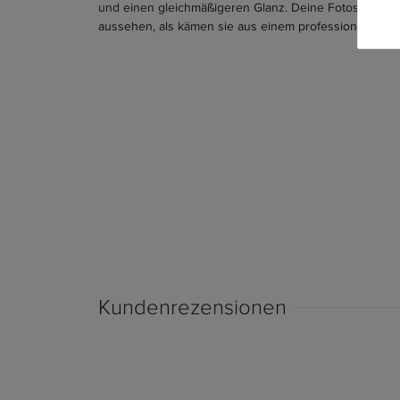
und einen gleichmäßigeren Glanz. Deine Fotos werde
aussehen, als kämen sie aus einem professionellen St
Kundenrezensionen