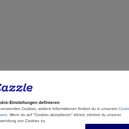
Über dieses Desig
Erinnerungen in Bewegung: A
FotoCollag Fotodruck
kie-Einstellungen definieren
Mit unserer "Editable 16 Foto Col
lassen,
 verwenden Cookies, weitere Informationen findest du in unserem
Cooki
Sie die besonderen Momente des
druckt
weis
. Wenn du auf "Cookies akzeptieren" klickst, stimmst du unserer
Gedenken an hochgeschätzte Er
rafen
wendung von Cookies zu.
Weihnachten, Geburtstagen, Hoch
re Farben