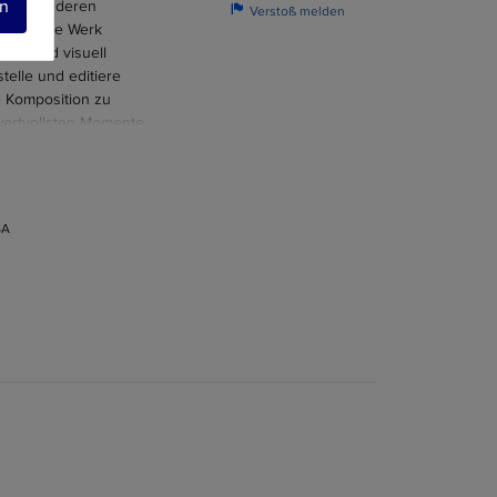
n
g oder anderen

Verstoß melden
npassbare Werk
erte und visuell
elle und editiere
e Komposition zu
wertvollsten Momente
Foto Collage" Wall Art
bestellen Sie Ihre
 Ihren Raum in eine
en.
SA