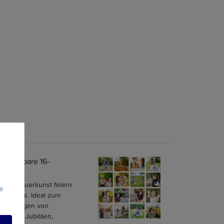
n
npassbare 16-
lage" Mauerkunst feiern
e
 Lebens. Ideal zum
innerungen von
zeiten, Jubiläen,