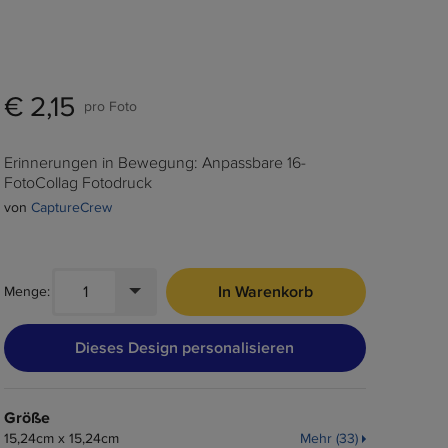
€ 2,15
pro Foto
Erinnerungen in Bewegung: Anpassbare 16-
FotoCollag Fotodruck
von 
CaptureCrew
1
Foto
In Warenkorb
Menge:
Erweitern, um Menge auszuwählen. Aktuelle Auswahl 
Dieses Design personalisieren
Größe
15,24cm x 15,24cm
Mehr (33)